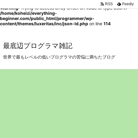
RSS
Feedly
Warning
: Trying to access array offset on value of type bool in
/home/koheizi/everything-
beginner.com/public_html/programmer/wp-
content/themes/luxeritas/inc/json-ld.php
on line
114
最底辺プログラマ雑記
世界で最もレベルの低いプログラマの苦悩に満ちたブログ