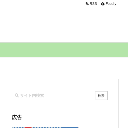
RSS
Feedly
広告