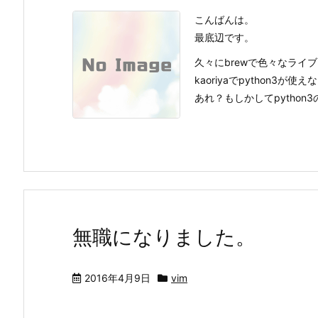
こんばんは。
最底辺です。
久々にbrewで色々なライブ
kaoriyaでpython3
あれ？もしかしてpython3のバ
無職になりました。
2016年4月9日
vim