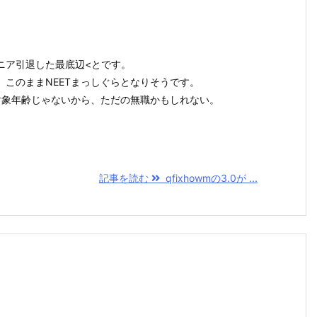
ニア引退した最底辺<とです。
、このままNEETまっしぐらとなりそうです。
T対象年齢じゃないから、ただの無職かもしれない。
記事を読む
qfixhowmの3.0が ...
！