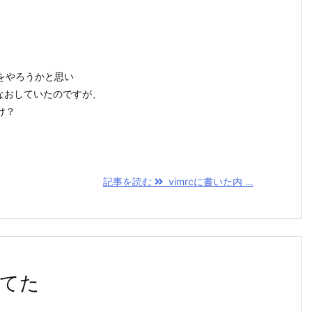
をやろうかと思い
見なおしていたのですが、
け？
記事を読む
vimrcに書いた内 ...
れてた