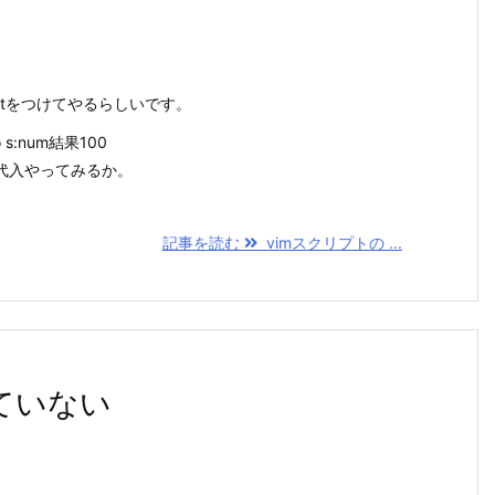
etをつけてやるらしいです。
o s:num結果100
代入やってみるか。
記事を読む
vimスクリプトの ...
えていない