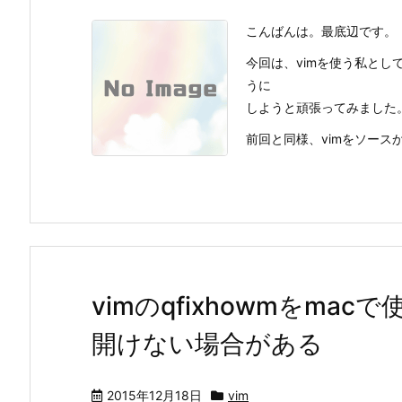
こんばんは。最底辺です。
今回は、vimを使う私とし
うに
しようと頑張ってみました
前回と同様、vimをソースか
vimのqfixhowmをm
開けない場合がある
2015年12月18日
vim