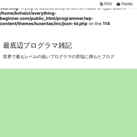
RSS
Feedly
Warning
: Trying to access array offset on value of type bool in
/home/koheizi/everything-
beginner.com/public_html/programmer/wp-
content/themes/luxeritas/inc/json-ld.php
on line
114
最底辺プログラマ雑記
世界で最もレベルの低いプログラマの苦悩に満ちたブログ