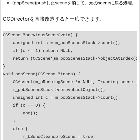
(popScene)pushしたsceneを消して、元のsceneに戻る処理。
CCDirectorを直接改造すると一応できます。
CCScene *previousScene(void) {

    unsigned int c = m_pobScenesStack->count();

    if (c <= 1) return NULL;

    return (CCScene*)m_pobScenesStack->objectAtIndex(c 
}

void popScene(CCScene *trans) {

    CCAssert(m_pRunningScene != NULL, "running scene sh
    m_pobScenesStack->removeLastObject();

    unsigned int c = m_pobScenesStack->count();

    if (c == 0) {

        end();

    }

    else {

        m_bSendCleanupToScene = true;
