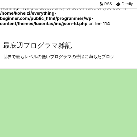
RSS
Feedly
Warning
: Trying to access array offset on value of type bool in
/home/koheizi/everything-
beginner.com/public_html/programmer/wp-
content/themes/luxeritas/inc/json-ld.php
on line
114
最底辺プログラマ雑記
世界で最もレベルの低いプログラマの苦悩に満ちたブログ