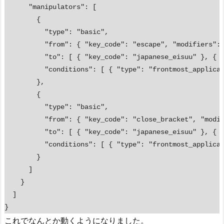
      "manipulators": [

        {

          "type": "basic",

          "from": { "key_code": "escape", "modifiers": 
          "to": [ { "key_code": "japanese_eisuu" }, { "
          "conditions": [ { "type": "frontmost_applicat
        },

        {

          "type": "basic",

          "from": { "key_code": "close_bracket", "modif
          "to": [ { "key_code": "japanese_eisuu" }, { "
          "conditions": [ { "type": "frontmost_applicat
        }

      ]

    }

  ]

これでなんとか動くようになりました。