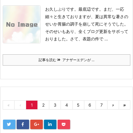
お久しぶりです。
最底辺です。
まだ、一応
細々と生きておりますが、夏は異常な暑さの
せいか胃腸の調子を崩して死にそうでした。
そのせいもあり、全くブログ更新をサボって
おりました。
さて、表題の件で ...
記事を読む
アナザーエデンが ...
«
‹
1
2
3
4
5
6
7
›
»